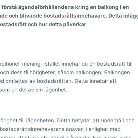
 förstå ägandeförhållandena kring en balkong i en
de och blivande bostadsrättsinnehavare. Detta inläg
bostadsrätt och hur detta påverkar
ditionell mening. Istället innehar du en bostadsrätt till
n och dess tillhörigheter, såsom balkongen. Balkongen
d omfattas av bostadsrätten. Detta innebär att
som en del av sin lägenhet.
örighet till lägenheten. Detta betyder att underhåll och
r bostadsrättsinnehavarens ansvar, i enlighet med
 notera att större strukturella åtgärder kan anses vara