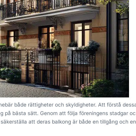
ebär både rättigheter och skyldigheter. Att förstå dess
ong på bästa sätt. Genom att följa föreningens stadgar o
äkerställa att deras balkong är både en tillgång och en