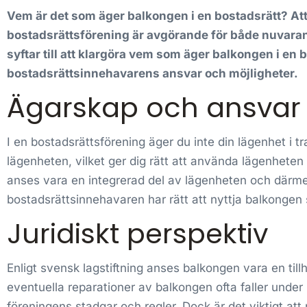
Vem är det som äger balkongen i en bostadsrätt? Att
bostadsrättsförening är avgörande för både nuvaran
syftar till att klargöra vem som äger balkongen i en 
bostadsrättsinnehavarens ansvar och möjligheter.
Ägarskap och ansvar
I en bostadsrättsförening äger du inte din lägenhet i tra
lägenheten, vilket ger dig rätt att använda lägenhete
anses vara en integrerad del av lägenheten och därme
bostadsrättsinnehavaren har rätt att nyttja balkongen 
Juridiskt perspektiv
Enligt svensk lagstiftning anses balkongen vara en tillh
eventuella reparationer av balkongen ofta faller unde
föreningens stadgar och regler. Dock är det viktigt att