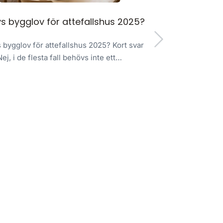
s bygglov för attefallshus 2025?
Vad kos
bygglov för attefallshus 2025? Kort svar
Nej, i de flesta fall behövs inte ett…
Vad kostar det 
Kostnaden fö