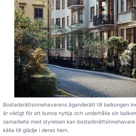
Bostadsrättsinnehavarens äganderätt till balkongen inn
är viktigt för att kunna nyttja och underhålla sin balk
samarbeta med styrelsen kan bostadsrättsinnehavare s
källa till glädje i deras hem.