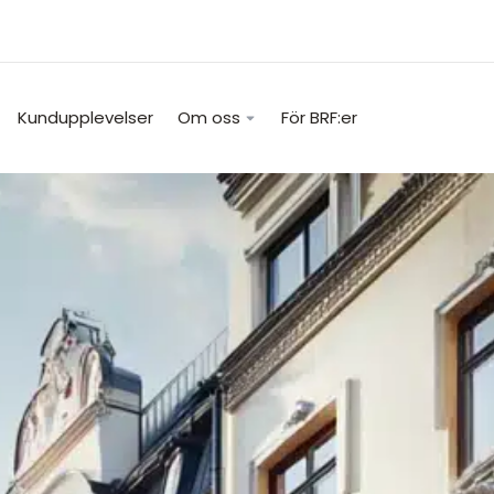
Kundupplevelser
Om oss
För BRF:er