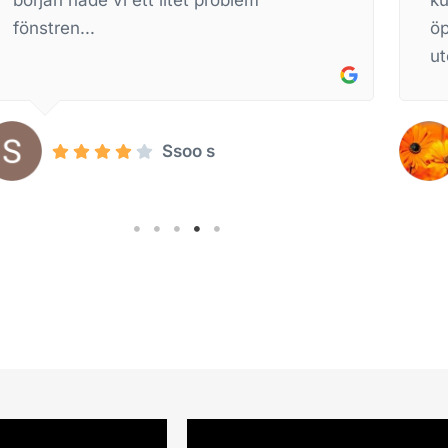
öppning är perfekt. Isolerad
uterumsmatta och persiennerna...
Helen Fält