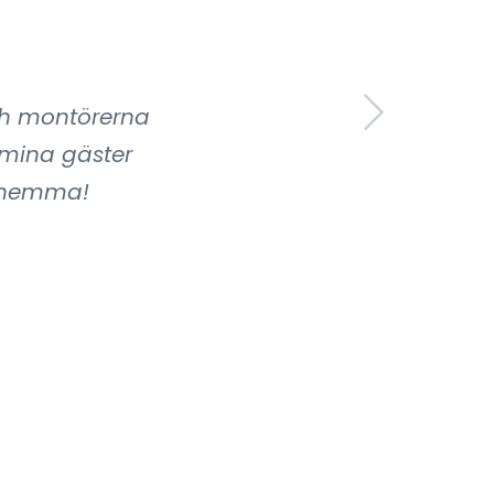
och montörerna
a mina gäster
k hemma!