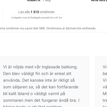
Vi är mycket nöjda med information,
beställningen, arbetet och snabbheten.
Vi tog det ”bästa” förslaget. Innertak och
väggar i vitt med snygga svarta ”lister”.
Mycket snyggt ordnat med våra
trekantiga fönster upptill på sidan. Att
kunna vecka fönstren så att det blir total