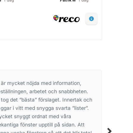
Supernöjd med min nya inglasning från
Nordiska Inglasningar! Proffsigt
bemötande från start till mål och
montaget gick smidigt. Nu har jag
äntligen ett extra rum på balkongen som
jag kan inreda och använda året om.
Rekommenderas varmt