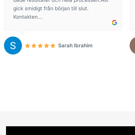
fönstren...
Ssoo s