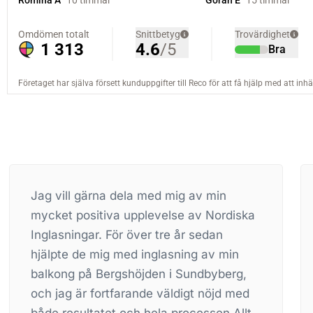
Vi är nöjda med vår inglasade balkong.
iska
Den blev väldigt fin och är enkel att
använda. Det kanske inte är riktigt så
n
som säljaren sa, så det kan fortfarande
rg,
bli kallt ibland o väldigt varmt på
med
sommaren men det fungerar ändå bra. I
Allt
början hade vi ett litet problem