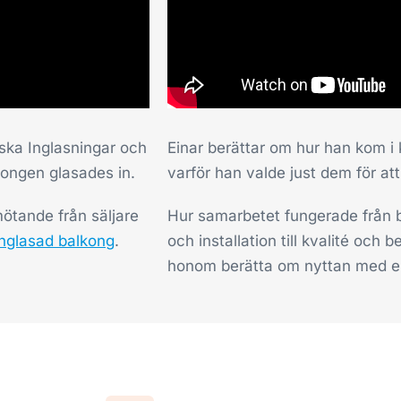
ska Inglasningar och
Einar berättar om hur han kom i
lkongen glasades in.
varför han valde just dem för att
emötande från säljare
Hur samarbetet fungerade från bör
inglasad balkong
.
och installation till kvalité och
honom berätta om nyttan med en