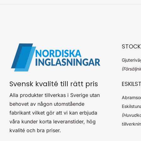
STOCK
Gjuteriv
(Försäljn
Svensk kvalité till rätt pris
ESKILS
Alla produkter tillverkas i Sverige utan
Abramson
behovet av någon utomstående
Eskilstun
fabrikant vilket gör att vi kan erbjuda
(Huvudko
våra kunder korta leveranstider, hög
tillverkni
kvalité och bra priser.