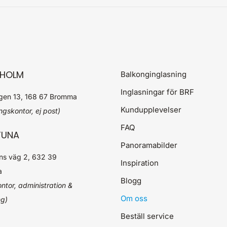
HOLM
Balkonginglasning
Inglasningar för BRF
ägen 13, 168 67 Bromma
Kundupplevelser
ingskontor, ej post)
FAQ
TUNA
Panoramabilder
s väg 2, 632 39
Inspiration
a
Blogg
ntor, administration &
Om oss
ng)
Beställ service