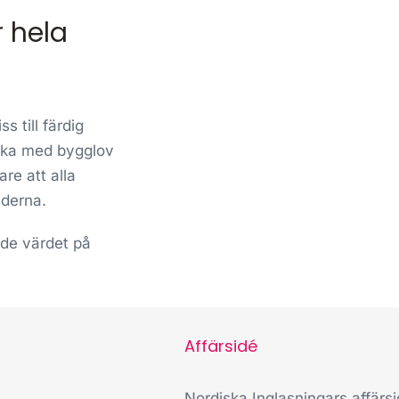
r hela
s till färdig
iska med bygglov
re att alla
iderna.
åde värdet på
Affärsidé
Nordiska Inglasningars affärs