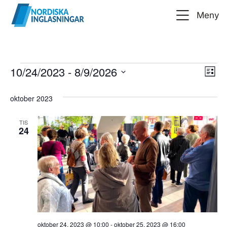
Meny
Vy
Ev
10/24/2023
 - 
8/9/2026
Lista
vy
Välj
na
oktober 2023
datum.
TIS
24
oktober 24, 2023 @ 10:00
-
oktober 25, 2023 @ 16:00